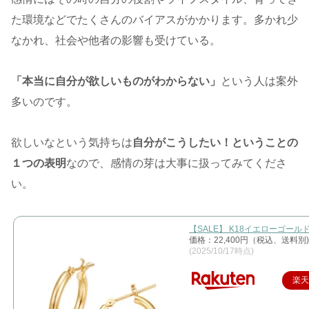
た環境などでたくさんのバイアスがかかります。多かれ少
なかれ、社会や他者の影響も受けている。
「本当に自分が欲しいものがわからない」
という人は案外
多いのです。
欲しいなという気持ちは
自分がこうしたい！ということの
１つの表明
なので、感情の芽は大事に扱ってみてくださ
い。
【SALE】 K18イエローゴール
価格：22,400円（税込、送料別)
(2025/10/17時点)
楽