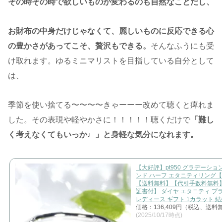
その時その時で欲しいものが変わるのも自然なことだし、
お財布の中身だけじゃなくて、麗しいものに反応できる心
の豊かさがあってこそ、贅沢もできる。
そんなふうにも受
け取れます。ゆるミニマリストを目指している自分として
は、
季節を使い捨てる〜〜〜〜きゃーーー改めて聴くと痺れま
した。その表現や軽やかさに！！！！！聴くだけで
「難し
く考えなくてもいっか♩」と身軽な気分になれます。
【大好評】pt950 グラデーショ
ンド ハーフ エタニティリング【1.
【送料無料】【代引手数料無料
証書付】 ダイヤ エタニティ プ
レディース ギフト 1カラット 
価格：136,409円（税込、送料無
(2025/10/17時点)