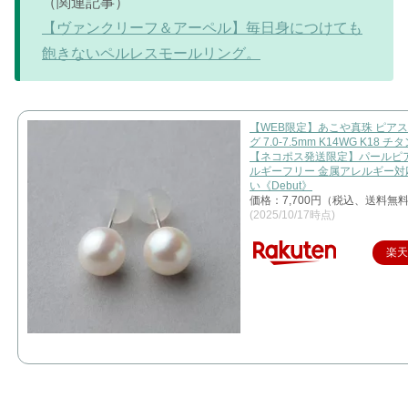
（関連記事）
【ヴァンクリーフ＆アーペル】毎日身につけても
飽きないペルレスモールリング。
【WEB限定】あこや真珠 ピアス
グ 7.0-7.5mm K14WG K18 チタ
【ネコポス発送限定】パールピア
ルギーフリー 金属アレルギー対
い《Debut》
価格：7,700円（税込、送料無料
(2025/10/17時点)
楽