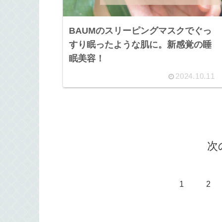
BAUMのスリーピングマスクでぐっ
すり眠ったような肌に。新感覚の睡
眠美容！
2024.10.11
次
1
2