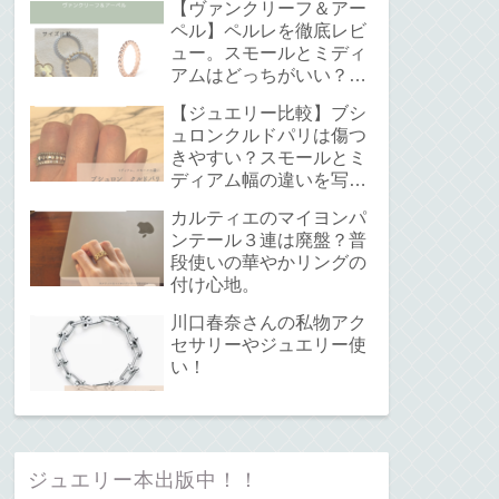
【ヴァンクリーフ＆アー
ペル】ペルレを徹底レビ
ュー。スモールとミディ
アムはどっちがいい？サ
イズ感と重ね付けについ
【ジュエリー比較】ブシ
て。
ュロンクルドパリは傷つ
きやすい？スモールとミ
ディアム幅の違いを写真
で解説！
カルティエのマイヨンパ
ンテール３連は廃盤？普
段使いの華やかリングの
付け心地。
川口春奈さんの私物アク
セサリーやジュエリー使
い！
ジュエリー本出版中！！