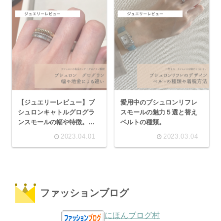
【ジュエリーレビュー】ブ
愛用中のブシュロンリフレ
シュロンキャトルグログラ
スモールの魅力５選と替え
ンスモールの幅や特徴。廃
ベルトの種類。
盤のミディアムとの違い、
2023.04.01
2023.03.04
結婚指輪と重ね付けてみ
た！
ファッションブログ
にほんブログ村