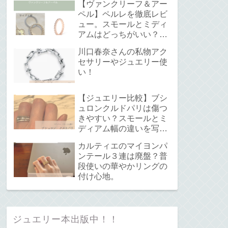
【ヴァンクリーフ＆アー
ペル】ペルレを徹底レビ
ュー。スモールとミディ
アムはどっちがいい？サ
イズ感と重ね付けについ
川口春奈さんの私物アク
て。
セサリーやジュエリー使
い！
【ジュエリー比較】ブシ
ュロンクルドパリは傷つ
きやすい？スモールとミ
ディアム幅の違いを写真
で解説！
カルティエのマイヨンパ
ンテール３連は廃盤？普
段使いの華やかリングの
付け心地。
ジュエリー本出版中！！