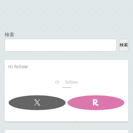
検索
検索
rii follow
rii- follow