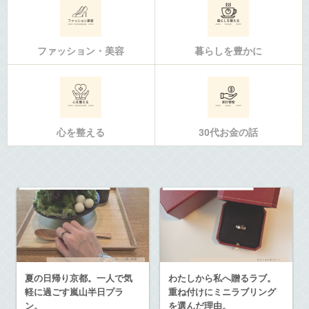
ファッション・美容
暮らしを豊かに
心を整える
30代お金の話
夏の日帰り京都。一人で気
わたしから私へ贈るラブ。
軽に過ごす嵐山半日プラ
重ね付けにミニラブリング
ン。
を選んだ理由。