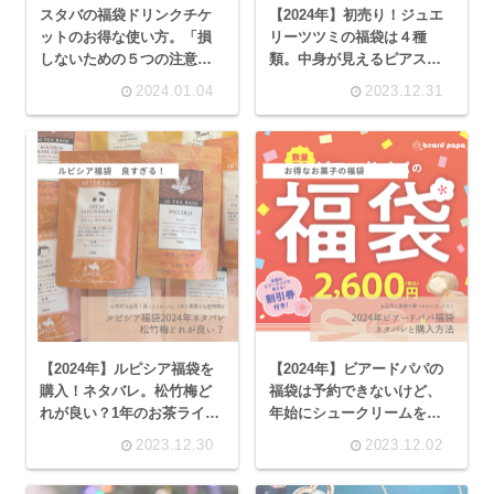
スタバの福袋ドリンクチケ
【2024年】初売り！ジュエ
ットのお得な使い方。「損
リーツツミの福袋は４種
しないための５つの注意
類。中身が見えるピアスや
点」解説。
ネックレス！
2024.01.04
2023.12.31
【2024年】ルピシア福袋を
【2024年】ビアードパパの
購入！ネタバレ。松竹梅ど
福袋は予約できないけど、
れが良い？1年のお茶ライフ
年始にシュークリームを楽
を楽しむのにぴったりなお
しんで、お得なチケットが
2023.12.30
2023.12.02
茶の福袋です。
付いて２度美味しい！