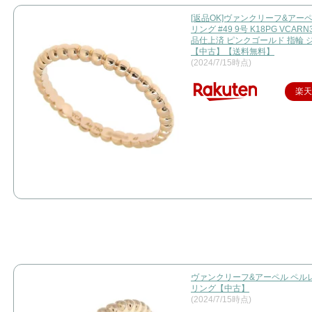
[返品OK]ヴァンクリーフ&アー
リング #49 9号 K18PG VCARN
品仕上済 ピンクゴールド 指輪 
【中古】【送料無料】
(2024/7/15時点)
楽
ヴァンクリーフ&アーペル ペル
リング【中古】
(2024/7/15時点)