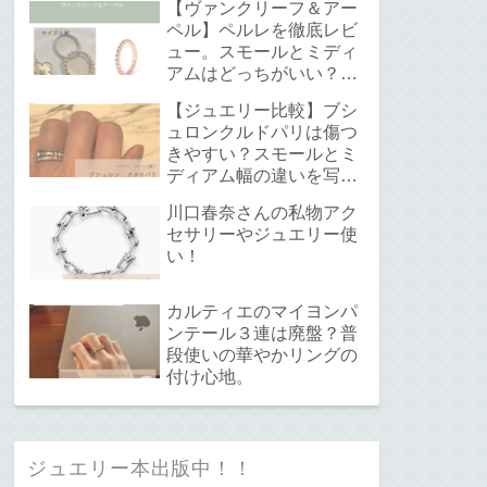
【ヴァンクリーフ＆アー
ペル】ペルレを徹底レビ
ュー。スモールとミディ
アムはどっちがいい？サ
イズ感と重ね付けについ
【ジュエリー比較】ブシ
て。
ュロンクルドパリは傷つ
きやすい？スモールとミ
ディアム幅の違いを写真
で解説！
川口春奈さんの私物アク
セサリーやジュエリー使
い！
カルティエのマイヨンパ
ンテール３連は廃盤？普
段使いの華やかリングの
付け心地。
ジュエリー本出版中！！