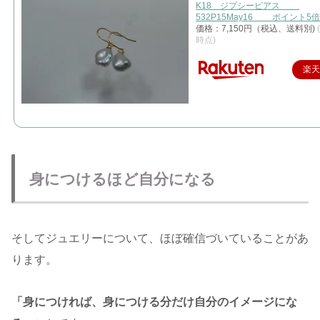
K18 ジプシーピアス
532P15May16 ポイント5倍
価格：7,150円（税込、送料別)
時点)
楽
身につけるほど自分になる
そしてジュエリーについて、ほぼ確信づいていることがあ
ります。
「身につければ、身につける分だけ自分のイメージにな