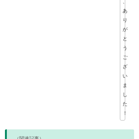
、
あ
り
が
と
う
ご
ざ
い
ま
し
た
！
（関連記事）