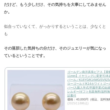
だけど、もう少しだけ、その気持ちを大事にしてみません
か。
似合っていなくて、がっかりするということは、少なくと
も
その落胆した気持ちの分だけ、そのジュエリーが気になっ
ているということです。
ゴールデン南洋真珠ピアス【黄
11mm】イヤリングに変更可/本
パール／K18YG/K14WG/SV92
ローゴールド/K14ホワイトゴー
バー/入園入学式/卒園卒業式/結
レルギー/ギフト包装無料/送料無
証書付
価格：40,000円（税込、送料無
(2025/11/8時点)