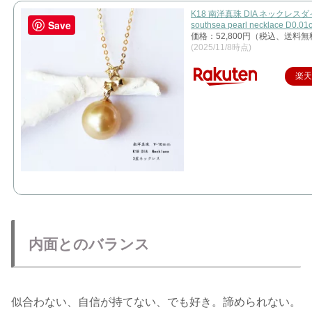
K18 南洋真珠 DIA ネックレス
Save
southsea pearl necklace D0.01c
価格：52,800円（税込、送料無
(2025/11/8時点)
楽
内面とのバランス
似合わない、自信が持てない、でも好き。諦められない。