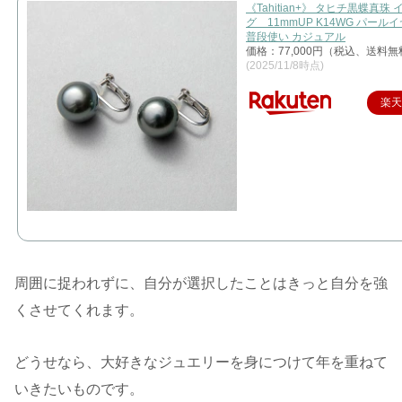
《Tahitian+》 タヒチ黒蝶真珠
グ 11mmUP K14WG パール
普段使い カジュアル
価格：77,000円（税込、送料無
(2025/11/8時点)
楽
周囲に捉われずに、自分が選択したことはきっと自分を強
くさせてくれます。
どうせなら、大好きなジュエリーを身につけて年を重ねて
いきたいものです。