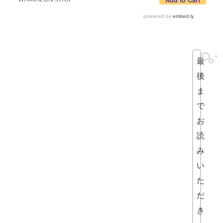
最
後
ま
で
お
読
み
い
た
だ
き