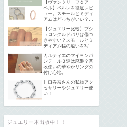
【ヴァンクリーフ＆アー
ペル】ペルレを徹底レビ
ュー。スモールとミディ
アムはどっちがいい？サ
イズ感と重ね付けについ
【ジュエリー比較】ブシ
て。
ュロンクルドパリは傷つ
きやすい？スモールとミ
ディアム幅の違いを写真
で解説！
カルティエのマイヨンパ
ンテール３連は廃盤？普
段使いの華やかリングの
付け心地。
川口春奈さんの私物アク
セサリーやジュエリー使
い！
ジュエリー本出版中！！