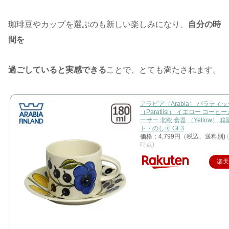
珈琲豆やカップを選ぶのも新しい楽しみになり、
自分の時
間を
過ごしていると実感できる
ことで、とても満たされます。
アラビア（Arabia） パラティッ
（Paratiisi） イエロー コーヒ
ーサー 北欧 食器 （Yellow） 
ト・のし可 GF3
価格：4,799円（税込、送料別)
時点)
楽