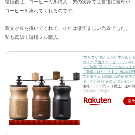
結婚後は、コーヒーミル購入。夫の実家では食後に義母が
コーヒーを淹れてくれるのです。
義父が豆を挽いてくれて、それは微笑ましい光景でした。
私も真似て珈琲ミル購入。
“ゴリゴリ”あたたかい木のぬくもり 
カリタ 手挽きコーヒーミル KH-
ング無料 “選べる”ノベルティも
【発送もはやい！】 お求めは専
フト誕生日 就職祝 結婚祝 敬老
キッチン用品 父の日 プレゼント
価格：3,850円～（税込、送料無
(2024/8/12時点)
楽