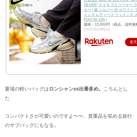
SILVER” ナイキ ブイツーケー 
カー ( 銀 シルバー 白 ホワイト
メンズ レディース ウィメンズ 
FD0736-100 )
価格：15,950円（税込、送料無
(2025/6/29時点)
楽
夏場の軽いバッグは
ロンシャンxs出番多め。
ころんとし
た
コンパクトさが可愛いのですよ〜〜。貴重品を収める旅行
のサブバッグにもなる。