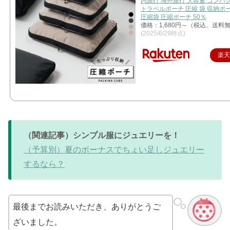
内旅行 海外旅行 大容量 コンパ
トラベルポーチ 圧縮 袋 収納ポ
圧縮袋 圧縮ポーチ 50％
価格：1,680円～（税込、送料無
(2025/6/29時点)
楽
（関連記事）シンプル服にジュエリーを！
（予算別）夏のボーナスでちょい足しジュエリー
するなら？
最後までお読みいただき、ありがとうご
ざいました。