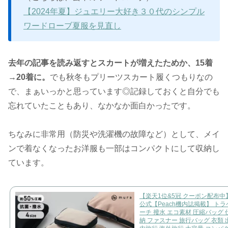
【2024年夏】ジュエリー大好き３０代のシンプル
ワードローブ夏服を見直し
去年の記事を読み返すとスカートが増えたためか、15着
→20着に。
でも秋冬もプリーツスカート履くつもりなの
で、まぁいっかと思っています◎記録しておくと自分でも
忘れていたこともあり、なかなか面白かったです。
ちなみに非常用（防災や洗濯機の故障など）として、メイ
ンで着なくなったお洋服も一部はコンパクトにして収納し
ています。
【楽天1位&5冠 クーポン配布中
公式【Peach機内誌掲載】 ト
ーチ 撥水 エコ素材 圧縮バッグ 
納 ファスナー 旅行バッグ 衣類 出