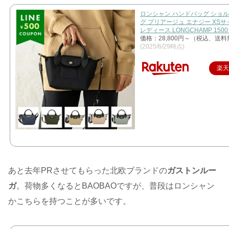
ロンシャン ハンドバッグ ショ
グ プリアージュ エナジー XSサイ
レディース LONGCHAMP 1500
価格：28,800円～（税込、送料
(2025/6/29時点)
楽
あと去年PRさせてもらった北欧ブランドの
ガストンルー
ガ
。荷物多くなるとBAOBAOですが、普段はロンシャン
かこちらを持つことが多いです。