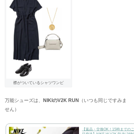
襟がついているシャツワンピ
万能シューズは、
NIKIのV2K RUN
（いつも同じですみま
せん）
【返品・交換OK！15時までの
日発送】NIKE W V2K RUN “WH