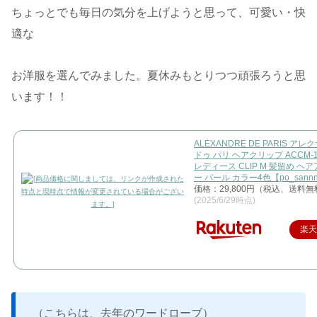
ちょっとでも毎日の気分を上げようと思って、可愛い・快
適な
お洋服を選んでみました。夏休みもとりつつ頑張ろうと思
います！！
ALEXANDRE DE PARIS ア
ドゥ パリ ヘアクリップ ACCM-16
レディース CLIP M 髪留め ヘ
ー パール カラー4色【po_sann
価格：29,800円（税込、送料無
(2025/6/29時点)
楽
（こちらは、去年のワードローブ）