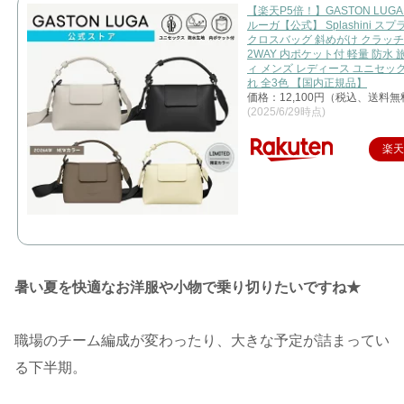
【楽天P5倍！】GASTON LUG
ルーガ【公式】 Splashini ス
クロスバッグ 斜めがけ クラッ
2WAY 内ポケット付 軽量 防水 
ィ メンズ レディース ユニセッ
れ 全3色 【国内正規品】
価格：12,100円（税込、送料無
(2025/6/29時点)
楽
暑い夏を快適なお洋服や小物で乗り切りたいですね★
職場のチーム編成が変わったり、大きな予定が詰まってい
る下半期。