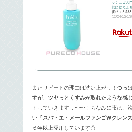
ッシュ 15
便は使えま
価格：2,58
(2024/12/1
またリピートの理由は洗い上がり！
つっ
すが、ツヤっとくすみが取れたような感
トしていきますよ〜〜！ちなみに夜は、
い
「スパ・エ・メールファンゴWクレン
６年以上愛用しています◎