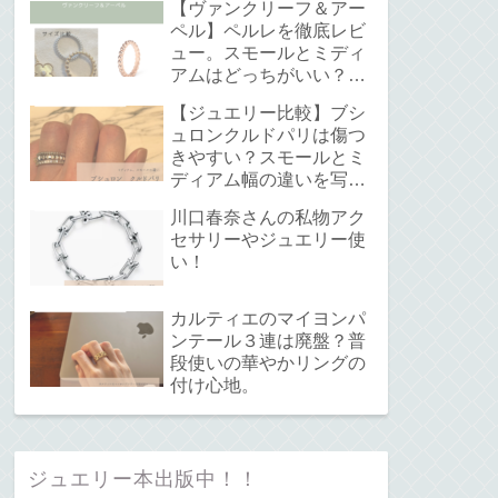
【ヴァンクリーフ＆アー
ペル】ペルレを徹底レビ
ュー。スモールとミディ
アムはどっちがいい？サ
イズ感と重ね付けについ
【ジュエリー比較】ブシ
て。
ュロンクルドパリは傷つ
きやすい？スモールとミ
ディアム幅の違いを写真
で解説！
川口春奈さんの私物アク
セサリーやジュエリー使
い！
カルティエのマイヨンパ
ンテール３連は廃盤？普
段使いの華やかリングの
付け心地。
ジュエリー本出版中！！