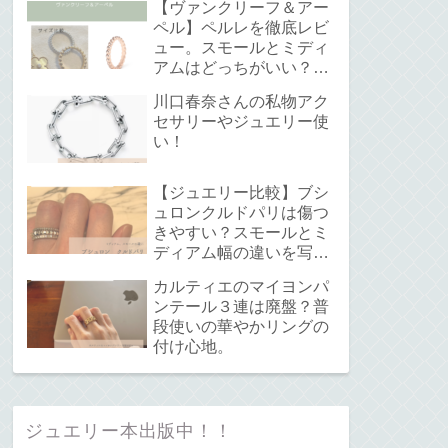
【ヴァンクリーフ＆アー
ペル】ペルレを徹底レビ
ュー。スモールとミディ
アムはどっちがいい？サ
イズ感と重ね付けについ
川口春奈さんの私物アク
て。
セサリーやジュエリー使
い！
【ジュエリー比較】ブシ
ュロンクルドパリは傷つ
きやすい？スモールとミ
ディアム幅の違いを写真
で解説！
カルティエのマイヨンパ
ンテール３連は廃盤？普
段使いの華やかリングの
付け心地。
ジュエリー本出版中！！