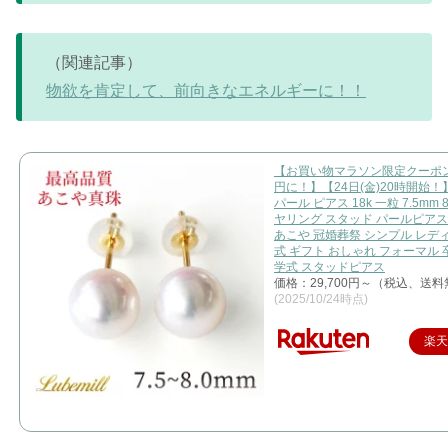
（関連記事）
物欲を肯定して、前向きなエネルギーに！！
【お買い物マラソン限定クーポンで
円に！】【24日(金)20時開始！
パール ピアス 18k 一粒 7.5mm 8
ヤリング スタッド パールピアス 1
あこや 冠婚葬祭 シンプル レデ
式 ギフト おしゃれ フォーマル 
学式 スタッドピアス
価格：29,700円～（税込、送料
(2025/10/24時点)
楽