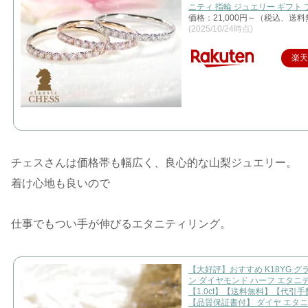
ニティ 指輪 ジュエリー ギフト
価格：21,000円～（税込、送料
(2025/10/24時点)
楽
チェスさんは価格帯も幅広く、良心的な山梨ジュエリー。
着け心地も良いので
仕事でもつい手が伸びるエタニティリング。
【大好評】おすすめ K18YG グ
ン ダイヤモンド ハーフ エタニ
【1.0ct】【送料無料】【代引
【品質保証書付】 ダイヤ エタニ