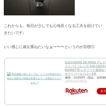
これからも、毎日が少しでも心地良くなる工夫を続けてい
きたいです♩
いい感じに歳を重ねたいなぁ〜〜〜というのが目標◎
ALEXANDRE DE PARIS ア
ドゥ パリ バレッタ AA6-16919-
BARRETTE レディース 髪留め
サリー パール カラー5色
価格：19,800円（税込、送料無
(2025/10/24時点)
楽