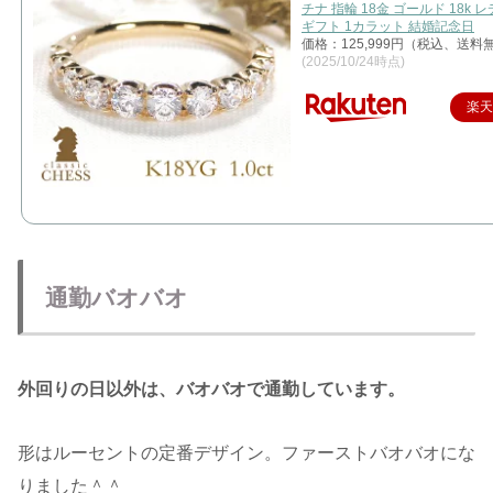
チナ 指輪 18金 ゴールド 18k 
ギフト 1カラット 結婚記念日
価格：125,999円（税込、送料無
(2025/10/24時点)
楽
通勤バオバオ
外回りの日以外は、バオバオで通勤しています。
形はルーセントの定番デザイン。ファーストバオバオにな
りました＾＾