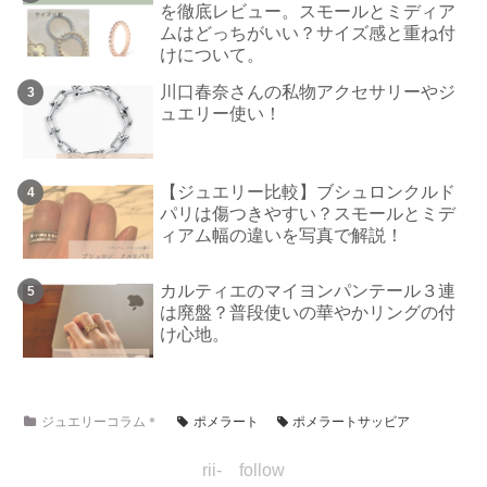
を徹底レビュー。スモールとミディア
ムはどっちがいい？サイズ感と重ね付
けについて。
川口春奈さんの私物アクセサリーやジ
ュエリー使い！
【ジュエリー比較】ブシュロンクルド
パリは傷つきやすい？スモールとミデ
ィアム幅の違いを写真で解説！
カルティエのマイヨンパンテール３連
は廃盤？普段使いの華やかリングの付
け心地。
ジュエリーコラム＊
ポメラート
ポメラートサッビア
rii- follow