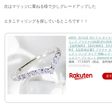
次はマリッジに重ねる様で少しグレードアップした
エタニティリングを探しているところです！！
pt950 【0.5ct】SIクラス ダイ
リング プラチナの純度UPの特別
【送料無料】【刻印無料】【代
料】【品質保証書】プラチナ ダ
ニティ リング ダイア 指輪 レデ
ュエリー プレゼント diamond ri
価格：77,530円（税込、送料無
(2025/2/16時点)
楽