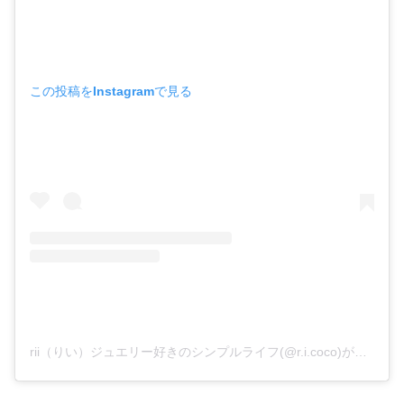
この投稿をInstagramで見る
rii（りい）ジュエリー好きのシンプルライフ(@r.i.coco)がシェアした投稿