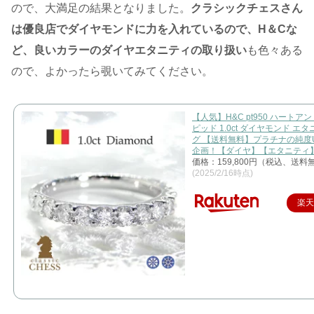
ので、大満足の結果となりました。
クラシックチェスさん
は優良店でダイヤモンドに力を入れているので、H＆Cな
ど、良いカラーのダイヤエタニティの取り扱い
も色々ある
ので、よかったら覗いてみてください。
【人気】H&C pt950 ハートア
ピッド 1.0ct ダイヤモンド エ
グ 【送料無料】プラチナの純度
企画！【ダイヤ】【エタニティ】
価格：159,800円（税込、送料無
(2025/2/16時点)
楽