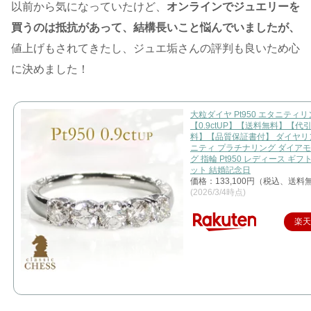
以前から気になっていたけど、
オンラインでジュエリーを
買うのは抵抗があって、結構長いこと悩んでいましたが、
値上げもされてきたし、ジュエ垢さんの評判も良いため心
に決めました！
大粒ダイヤ Pt950 エタニティ
【0.9ctUP】【送料無料】【代
料】【品質保証書付】 ダイヤリ
ニティ プラチナリング ダイア
グ 指輪 Pt950 レディース ギフト
ット 結婚記念日
価格：133,100円（税込、送料無
(2026/3/4時点)
楽