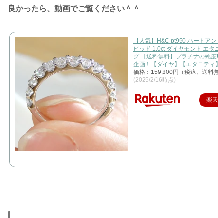
良かったら、動画でご覧ください＾＾
【人気】H&C pt950 ハートア
ピッド 1.0ct ダイヤモンド エ
グ 【送料無料】プラチナの純度
企画！【ダイヤ】【エタニティ】
価格：159,800円（税込、送料無
(2025/2/16時点)
楽