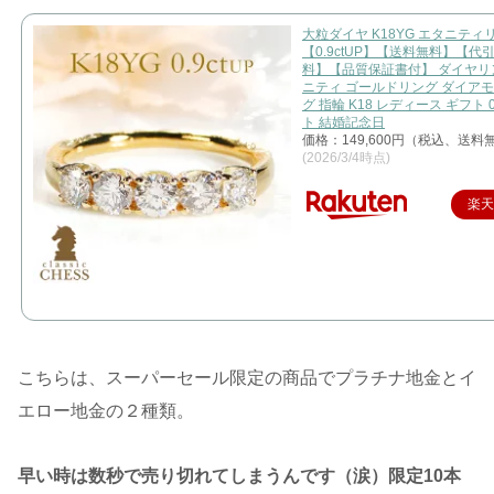
大粒ダイヤ K18YG エタニティ
【0.9ctUP】【送料無料】【代
料】【品質保証書付】 ダイヤリ
ニティ ゴールドリング ダイア
グ 指輪 K18 レディース ギフト 
ト 結婚記念日
価格：149,600円（税込、送料無
(2026/3/4時点)
楽
こちらは、スーパーセール限定の商品でプラチナ地金とイ
エロー地金の２種類。
早い時は数秒で売り切れてしまうんです（涙）限定10本