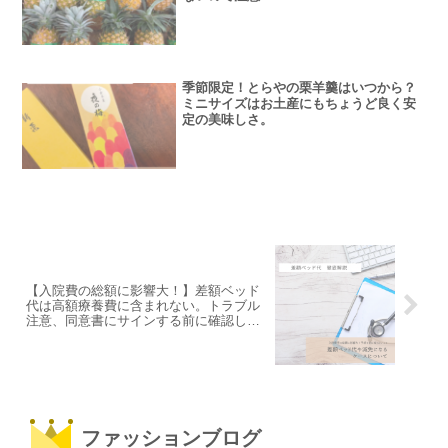
季節限定！とらやの栗羊羹はいつから？
ミニサイズはお土産にもちょうど良く安
定の美味しさ。
【入院費の総額に影響大！】差額ベッド
代は高額療養費に含まれない。トラブル
注意、同意書にサインする前に確認して
おきたいのは、民間の保険料と減免にな
るケース。
ファッションブログ