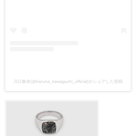
川口春奈(@haruna_kawaguchi_official)がシェアした投稿