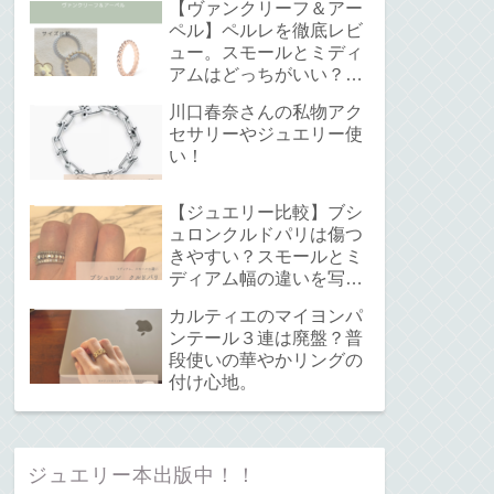
【ヴァンクリーフ＆アー
ペル】ペルレを徹底レビ
ュー。スモールとミディ
アムはどっちがいい？サ
イズ感と重ね付けについ
川口春奈さんの私物アク
て。
セサリーやジュエリー使
い！
【ジュエリー比較】ブシ
ュロンクルドパリは傷つ
きやすい？スモールとミ
ディアム幅の違いを写真
で解説！
カルティエのマイヨンパ
ンテール３連は廃盤？普
段使いの華やかリングの
付け心地。
ジュエリー本出版中！！