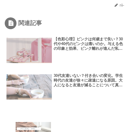
rii-
関連記事
【色彩心理】ピンクは何歳まで良い？30
代や40代のピンクは痛いのか。与える色
の印象と効果、ピンク離れが進んだ私の
話。
30代友達いない？付き合いの変化。学生
時代の友達が徐々に疎遠になる原因。大
人になると友達が減ることについて真面
目に考えてみた。