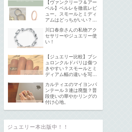
【ヴァンクリーフ＆アー
ペル】ペルレを徹底レビ
ュー。スモールとミディ
アムはどっちがいい？サ
イズ感と重ね付けについ
川口春奈さんの私物アク
て。
セサリーやジュエリー使
い！
【ジュエリー比較】ブシ
ュロンクルドパリは傷つ
きやすい？スモールとミ
ディアム幅の違いを写真
で解説！
カルティエのマイヨンパ
ンテール３連は廃盤？普
段使いの華やかリングの
付け心地。
ジュエリー本出版中！！