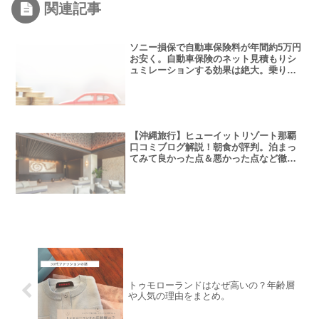
関連記事
ソニー損保で自動車保険料が年間約5万円
お安く。自動車保険のネット見積もりシ
ュミレーションする効果は絶大。乗り換
え体験談。
【沖縄旅行】ヒューイットリゾート那覇
口コミブログ解説！朝食が評判。泊まっ
てみて良かった点＆悪かった点など徹底
レビュー。
トゥモローランドはなぜ高いの？年齢層
や人気の理由をまとめ。