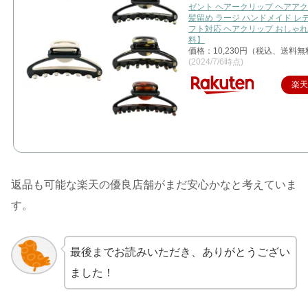
ゼント ヘアークリップ ヘアア
髪留め ラージ ハンドメイド レ
フト対応 ヘアクリップ おしゃれ
料】
価格：10,230円（税込、送料無
(2024/7/6時点)
楽
返品も可能な楽天の優良店舗がまだ安心かなと考えていま
す。
最後までお読みいただき、ありがとうござい
ました！