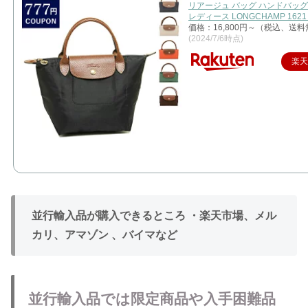
リアージュ バッグ ハンドバッグ
レディース LONGCHAMP 1621 
価格：16,800円～（税込、送料
(2024/7/6時点)
楽
並行輸入品が購入できるところ
・楽天市場、メル
カリ、アマゾン
、バイマなど
並行輸入品では限定商品や入手困難品