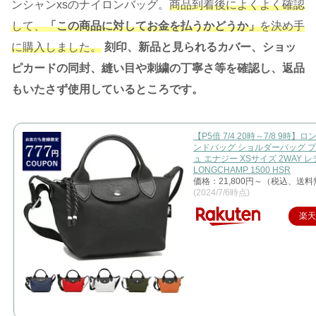
ンシャンxsのナイロンバッグ。
商品到着後によくよく確認
して、
「この商品に対してお金を払うかどうか」
を決め手
に購入しました。
刻印、新品と見られるカバー、ショッ
ピカードの同封、縫い目や刺繍の丁寧さ等を確認し、返品
もいたさず使用しているところです。
【P5倍 7/4 20時～7/8 9時】
ンドバッグ ショルダーバッグ 
ュ エナジー XSサイズ 2WAY 
LONGCHAMP 1500 HSR
価格：21,800円～（税込、送料
(2024/7/6時点)
楽