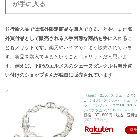
が手に入る
並行輸入品では海外限定商品を購入できることや、また海
外買付品として販売される入手困難な商品を手に入れるこ
ともメリットです。
楽天やバイマでもよく販売されていま
す。新品を購入できるということもメリットだと思いま
す。
例えば、下記のエルメスのシェーヌダンクルも海外買
い付けのショップさんが独自に販売されています
。
《新品》 エルメス シェーヌダン
17 シルバー製 シルバーチェー
ット バングル 17コマ HERME
ンのラッピング Chaine Dancre S
価格：371,800円（税込、送料無
(2024/7/6時点)
楽