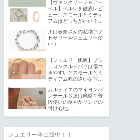
【ヴァンクリーフ＆アー
ペル】ペルレを徹底レビ
ュー。スモールとミディ
アムはどっちがいい？サ
イズ感と重ね付けについ
川口春奈さんの私物アク
て。
セサリーやジュエリー使
い！
【ジュエリー比較】ブシ
ュロンクルドパリは傷つ
きやすい？スモールとミ
ディアム幅の違いを写真
で解説！
カルティエのマイヨンパ
ンテール３連は廃盤？普
段使いの華やかリングの
付け心地。
ジュエリー本出版中！！