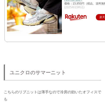
価格：15,950円（税込、送料無
(2025/6/15時点)
楽
ユニクロのサマーニット
こちらのリブニットは薄手なので冷房の効いたオフィスで
も