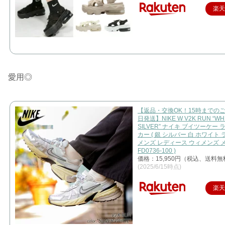
楽
愛用◎
【返品・交換OK！15時までの
日発送】NIKE W V2K RUN “WH
SILVER” ナイキ ブイツーケー 
カー ( 銀 シルバー 白 ホワイト
メンズ レディース ウィメンズ 
FD0736-100 )
価格：15,950円（税込、送料無
(2025/6/15時点)
楽