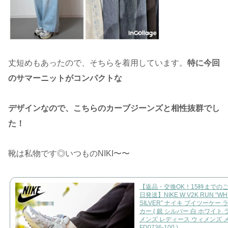
丈短めもあったので、そちらを着用しています。
特に今回
のサマーニットがコンパクトな
デザインなので、こちらのカーブジーンズと相性抜群でし
た！
靴は私物です◎いつものNIKI〜〜
【返品・交換OK！15時までの
日発送】NIKE W V2K RUN “WH
SILVER” ナイキ ブイツーケー 
カー ( 銀 シルバー 白 ホワイト
メンズ レディース ウィメンズ 
FD0736-100 )