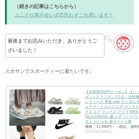
（続きの記事はこちらから）
ユニクロ展示会レポ②思わずこれ買います！
最後までお読みいただき、ありがとうご
ざいました！
スポサンでスポーティーに着たいです♩
【先着順500円クーポン】【ソ
ゼント】ランキング1位！送料無
レディース 厚底 nike サンダル
エアマックスココ エア マックス
クス エア マックス アイラ NIKE
ISLA SANDAL 夏 レディース
大人 おしゃれ 新カラー入庫
価格：11,990円～（税込、送料
(2025/6/15時点)