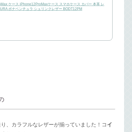
roMax ケース iPhone12ProMaxケース スマホケース カバー 本革 レ
TURA ボナベンチュラ シュリンクレザー BODT12PM
の
通り、カラフルなレザーが揃っていました！コ
イ