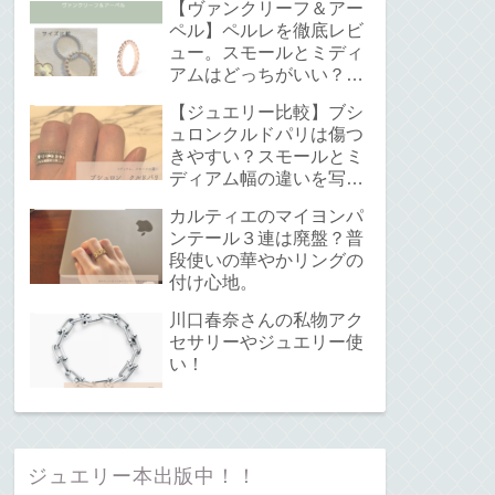
【ヴァンクリーフ＆アー
ペル】ペルレを徹底レビ
ュー。スモールとミディ
アムはどっちがいい？サ
イズ感と重ね付けについ
【ジュエリー比較】ブシ
て。
ュロンクルドパリは傷つ
きやすい？スモールとミ
ディアム幅の違いを写真
で解説！
カルティエのマイヨンパ
ンテール３連は廃盤？普
段使いの華やかリングの
付け心地。
川口春奈さんの私物アク
セサリーやジュエリー使
い！
ジュエリー本出版中！！