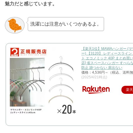
魅力だと感じています。
洗濯には注意がいくつかあるよ。
【楽天1位】MAWAハンガー (
ー) 【3120】 レディースライン
ト エコノミック 40P まとめ買
店] 省スペースハンガー すべら
防止 跡つかない 肩出ない
価格：4,536円～（税込、送料無
(2025/4/21時点)
楽