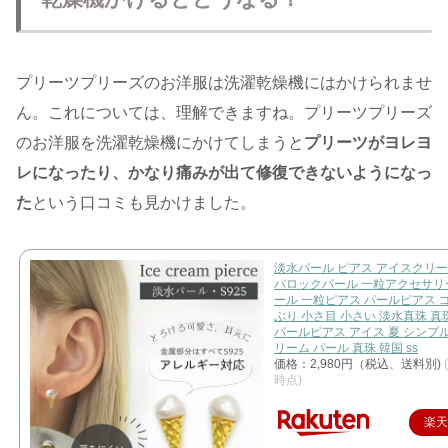
プリーツプリーズのお洋服は洗濯乾燥機にはかけられませ
ん。これについては、理解できますね。プリーツプリーズ
のお洋服を洗濯乾燥機にかけてしまうと
プリーツがヨレヨ
レになったり、かなり痛みが出て修復できないようになっ
た
という口コミも見かけました。
淡水パール ピアス アイスクリーム
バロックパール 一粒アクセサリ
ール 一粒ピアス パールピアス 
ぶり 小さ目 小さい 淡水真珠 真珠
パールピアス アイス 夏 シンプ
リーム パール 真珠 韓国 ss
価格：2,980円（税込、送料別)
時点)
楽