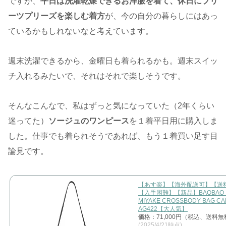
ですが、
平日は洗濯乾燥できるお洋服を着て、休日にプリ
ーツプリーズを楽しむ着方
が、今の自分の暮らしにはあっ
ているかもしれないなと考えています。
週末洗濯できるから、金曜日も着られるかも。週末スイッ
チ入れるみたいで、それはそれで楽しそうです。
そんなこんなで、私はずっと気になっていた（2年くらい
迷ってた）
ソージュのワンピース
を１着平日用に購入しま
した。仕事でも着られそうであれば、もう１着買い足す目
論見です。
【あす楽】【海外配送可】【送
【入手困難】【新品】BAOBAO I
MIYAKE CROSSBODY BAG C
AG422【大人気】
価格：71,000円（税込、送料無
(2025/4/21時点)