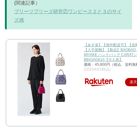
(関連記事）
プリーツプリーズ研究②ワンピース２と３のサイ
ズ感
【あす楽】【海外配送可】【送
【入手困難】【新品】BAOBAO I
MIYAKE ハンドバッグ CARA
BB43AG610【大人気】
価格：45,800円（税込、送料無
(2025/4/21時点)
楽