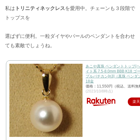
私は
トリニティネックレス
を愛用中。チェーンも３段階で
トップスを
選ばずに便利。一粒ダイヤやパールのペンダントを合わせ
ても素敵でしょうね。
あこや真珠 ペンダントトップ(ヘ
イト系 7.5-8.0mm BBB K18 
プルバチカン[n3]（真珠 ペンダン
18金
価格：11,550円（税込、送料無
(2023/10/8時点)
楽