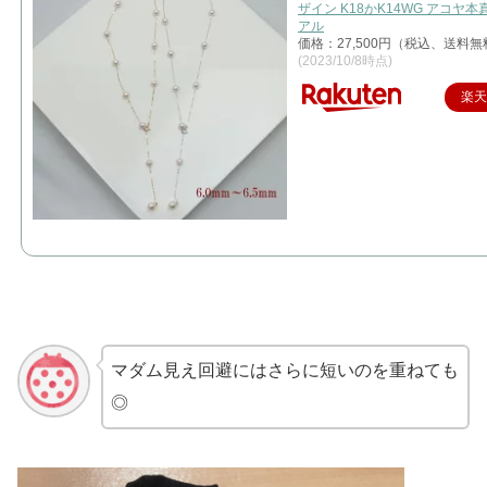
ザイン K18かK14WG アコヤ本
アル
価格：27,500円（税込、送料無
(2023/10/8時点)
楽
マダム見え回避にはさらに短いのを重ねても
◎