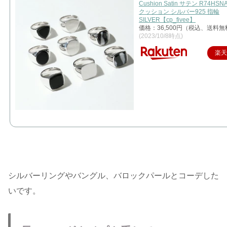
Cushion Satin サテン R74HSN
クッション シルバー925 指輪
SILVER【cp_fivee】
価格：36,500円（税込、送料無
(2023/10/8時点)
楽
シルバーリングやバングル、バロックパールとコーデした
いです。