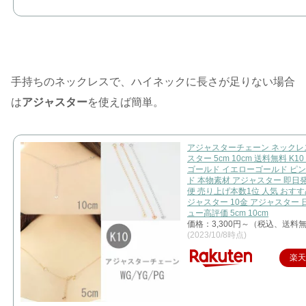
手持ちのネックレスで、ハイネックに長さが足りない場合
は
アジャスター
を使えば簡単。
アジャスターチェーン ネックレ
スター 5cm 10cm 送料無料 K1
ゴールド イエローゴールド ピ
ド 本物素材 アジャスター 即日
便 売り上げ本数1位 人気 おすすめ
ジャスター 10金 アジャスター 
ュー高評価 5cm 10cm
価格：3,300円～（税込、送料無
(2023/10/8時点)
楽