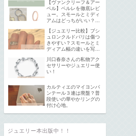
【ヴァンクリーフ＆アー
ペル】ペルレを徹底レビ
ュー。スモールとミディ
アムはどっちがいい？サ
イズ感と重ね付けについ
【ジュエリー比較】ブシ
て。
ュロンクルドパリは傷つ
きやすい？スモールとミ
ディアム幅の違いを写真
で解説！
川口春奈さんの私物アク
セサリーやジュエリー使
い！
カルティエのマイヨンパ
ンテール３連は廃盤？普
段使いの華やかリングの
付け心地。
ジュエリー本出版中！！