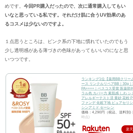
めです。
今回PR購入だったので、次に通常購入してもい
いなと思っている私です。それだけ肌に合うUV効果のあ
るコスメは少ないのですよ。
１点思うところは、ピンク系の下地に慣れていたのでもう
少し透明感がある薄づきの色味があってもいいのになと思
いつつです。
ランキング1位【薬用BBクリー
ース リンクルリペアBB｜30g｜S
PA++++｜ベスコス受賞 医薬部
ラル色 カバー力 素肌感 しわ シ
アレルギーテスト済 黄砂 花粉 PM
ファンデ 化粧下地 ピュアセリシ
シンアミド セーレン
価格：4,290円（税込、送料別)
時点)
楽