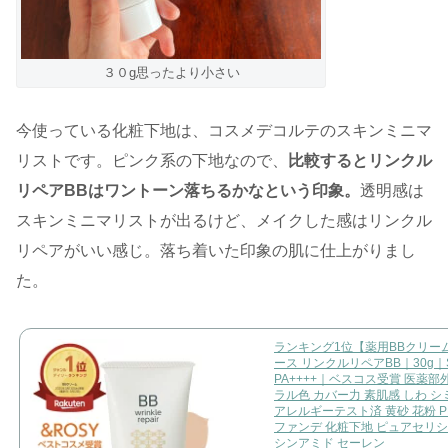
３０g思ったより小さい
今使っている化粧下地は、コスメデコルテのスキンミニマ
リストです。ピンク系の下地なので、
比較するとリンクル
リペアBBはワントーン落ちるかなという印象。
透明感は
スキンミニマリストが出るけど、メイクした感はリンクル
リペアがいい感じ。落ち着いた印象の肌に仕上がりまし
た。
ランキング1位【薬用BBクリー
ース リンクルリペアBB｜30g｜S
PA++++｜ベスコス受賞 医薬部
ラル色 カバー力 素肌感 しわ シ
アレルギーテスト済 黄砂 花粉 PM
ファンデ 化粧下地 ピュアセリシ
シンアミド セーレン