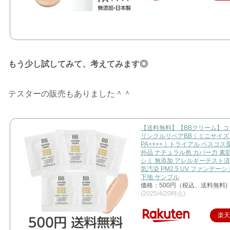
もう少し試してみて、考えてみます◎
テスターの販売もありました＾＾
【送料無料】【BBクリーム】コ
リンクルリペアBB｜ミニサイズ｜
PA++++｜トライアル ベスコス
外品 ナチュラル色 カバー力 素
シミ 無添加 アレルギーテスト済
気汚染 PM2.5 UV ファンデー
下地 サンプル
価格：500円（税込、送料無料)
(2025/4/20時点)
楽