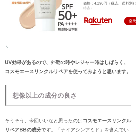
価格：4,290円（税込、送料別)
時点)
楽
UV効果があるので、外勤の時やレジャー時はしばらく、
コスモエースリンクルリペアを使ってみようと思います。
想像以上の成分の良さ
そうそう、今回いいなと思ったのは
コスモエースリンクル
リペアBBの成分
です。「ナイアシンアミド」を含んでい