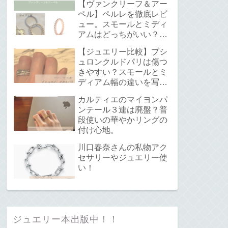
【ヴァンクリーフ＆アー
ペル】ペルレを徹底レビ
ュー。スモールとミディ
アムはどっちがいい？サ
イズ感と重ね付けについ
【ジュエリー比較】ブシ
て。
ュロンクルドパリは傷つ
きやすい？スモールとミ
ディアム幅の違いを写真
で解説！
カルティエのマイヨンパ
ンテール３連は廃盤？普
段使いの華やかリングの
付け心地。
川口春奈さんの私物アク
セサリーやジュエリー使
い！
ジュエリー本出版中！！