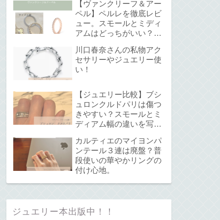
【ヴァンクリーフ＆アー
ペル】ペルレを徹底レビ
ュー。スモールとミディ
アムはどっちがいい？サ
イズ感と重ね付けについ
川口春奈さんの私物アク
て。
セサリーやジュエリー使
い！
【ジュエリー比較】ブシ
ュロンクルドパリは傷つ
きやすい？スモールとミ
ディアム幅の違いを写真
で解説！
カルティエのマイヨンパ
ンテール３連は廃盤？普
段使いの華やかリングの
付け心地。
ジュエリー本出版中！！