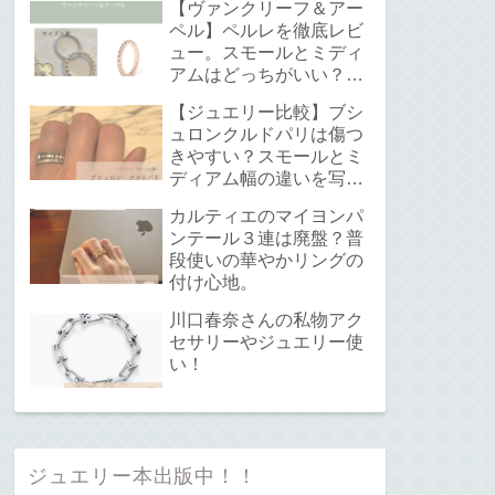
【ヴァンクリーフ＆アー
ペル】ペルレを徹底レビ
ュー。スモールとミディ
アムはどっちがいい？サ
イズ感と重ね付けについ
【ジュエリー比較】ブシ
て。
ュロンクルドパリは傷つ
きやすい？スモールとミ
ディアム幅の違いを写真
で解説！
カルティエのマイヨンパ
ンテール３連は廃盤？普
段使いの華やかリングの
付け心地。
川口春奈さんの私物アク
セサリーやジュエリー使
い！
ジュエリー本出版中！！