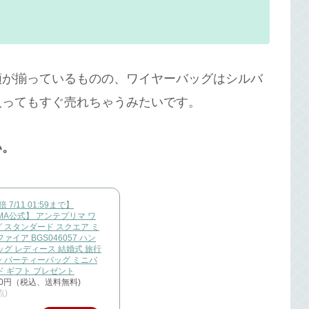
類が揃っているものの、ワイヤーバッグはシルバ
入ってもすぐ売れちゃうみたいです。
い。
7/11 01:59まで】
IMA公式】 アンテプリマ ワ
 スタンダード スクエア ミ
ァイア BGS046057 ハン
ッグ レディース 結婚式 旅行
 パーティーバッグ ミニバ
ド ギフト プレゼント
00円（税込、送料無料)
点)