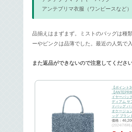
アンテプリマ衣服（ワンピースなど）
品揃えはまずまず。ミストのバッグは種
ーやピンクは品薄でした。最近の人気で
また返品ができないので注意してくださ
【ポイント3倍 
【ANTEPR
イヤーバッグ
ディアム サフ
ドバッグ バ
オケージョン
ッグ ブラン
価格：46,2
(2024/7/6時