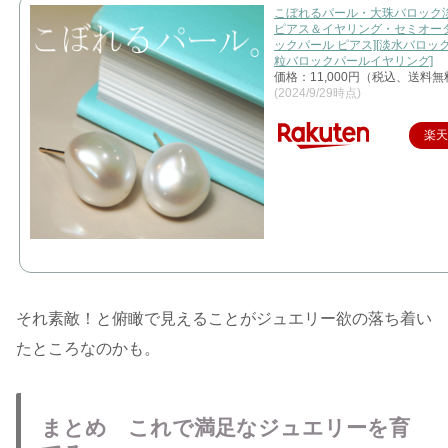
こぼれるパール・大珠バロック
ピアス＆イヤリング・セミオーダ
ックパール ピアス][淡水バロック
粒バロックパールイヤリング]
価格：11,000円（税込、送料無
(2024/9/29時点)
楽
それ素敵！と俯瞰で見えることがジュエリー欲の落ち着い
たところなのかも。
まとめ これで満足なジュエリーを育