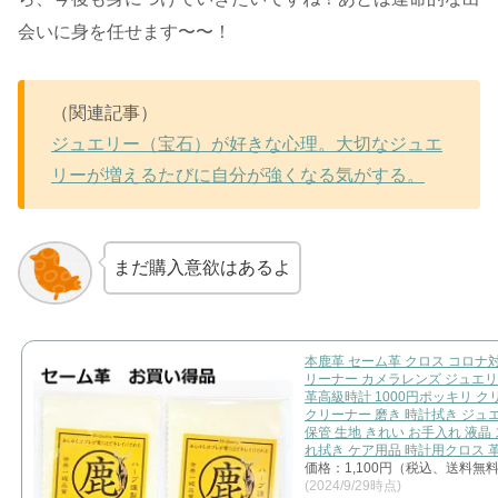
会いに身を任せます〜〜！
（関連記事）
ジュエリー（宝石）が好きな心理。大切なジュエ
リーが増えるたびに自分が強くなる気がする。
まだ購入意欲はあるよ
本鹿革 セーム革 クロス コロナ
リーナー カメラレンズ ジュエリ
革高級時計 1000円ポッキリ 
クリーナー 磨き 時計拭き ジュ
保管 生地 きれい お手入れ 液晶 
れ拭き ケア用品 時計用クロス 
価格：1,100円（税込、送料無料
(2024/9/29時点)