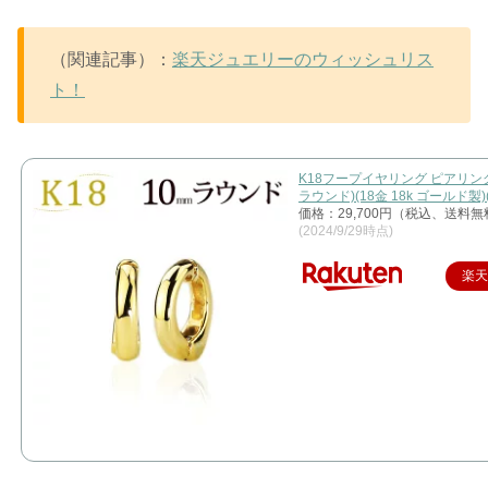
（関連記事）：
楽天ジュエリーのウィッシュリス
ト！
K18フープイヤリング ピアリング
ラウンド)(18金 18k ゴールド製)(0
価格：29,700円（税込、送料無
(2024/9/29時点)
楽