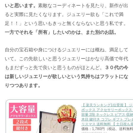
いと思います。
素敵なコーディネートを見たり、新作が出
ると実際に見たくなります。ジュエリー欲も「これで満
足！！」という思いもきっと無くならないと思う私です。
一方でそれを「所有」したいのかは、また別のお話。
自分の宝石箱や身につけるジュエリーには概ね、満足して
いて。この先欲しいと思うジュエリーはかなり高価で年代
もまだずっと先で良いと思うものがほとんど。
３０代の今
は新しいジュエリーが欲しいという気持ちはフラットにな
りつつあります。
【 楽天ランキング1位受賞 】 
ボックス アクセサリーボックス 
容量 2段 ネックレス ピアス 収
木目 鍵付き コフレ ギフト プレ
リスマス 送料無料 【 土日祝も発
価格：1,780円（税込、送料無料