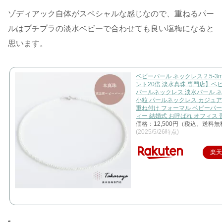
ゾディアック自体がスペシャルな感じなので、重ねるパー
ルはプチプラの淡水ベビーで合わせても良い塩梅になると
思います。
ベビーパール ネックレス 2.5-3
ント20倍 淡水真珠 専門店】ベ
パールネックレス 淡水パール 
小粒 パールネックレス カジュア
重ね付け フォーマル ベビーパー
ィー 結婚式 お呼ばれ オフィス
価格：12,500円（税込、送料無
(2025/5/26時点)
楽