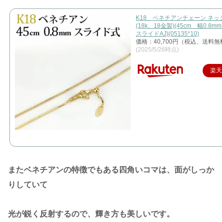
K18 ベネチアンチェーン ネッ
(18k、18金製)(45cm 幅0.8
スライドAJ)(05135*10)
価格：40,700円（税込、送料無
(2025/5/26時点)
楽
またベネチアンの特徴でもある四角いコマは、面がしっか
りしていて
光が鋭く反射するので、輝き方も美しいです。