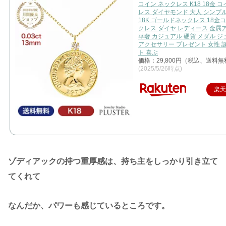
コイン ネックレス K18 18金 
レス ダイヤモンド 大人 シンプ
18K ゴールドネックレス 18金
クレス ダイヤ レディース 金属
華奢 カジュアル 硬貨 メダル 
アクセサリー プレゼント 女性 
ト 喜ぶ
価格：29,800円（税込、送料無
(2025/5/26時点)
楽
ゾディアックの持つ重厚感は、持ち主をしっかり引き立て
てくれて
なんだか、パワーも感じているところです。