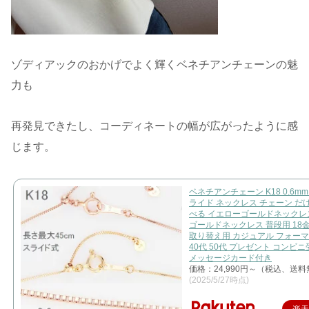
ゾディアックのおかげでよく輝くベネチアンチェーンの魅
力も
再発見できたし、コーディネートの幅が広がったように感
じます。
ベネチアンチェーン K18 0.6mm 
ライド ネックレス チェーン だ
べる イエローゴールドネックレ
ゴールドネックレス 普段用 18
取り替え用 カジュアル フォーマ
40代 50代 プレゼント コンビ
メッセージカード付き
価格：24,990円～（税込、送料
(2025/5/27時点)
楽