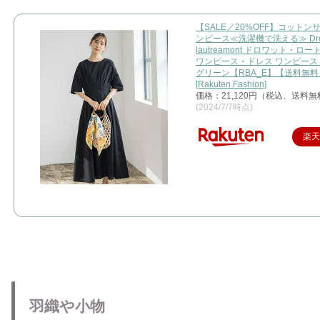
【SALE／20%OFF】コットン
ンピース≪洗濯機で洗える≫ Droi
lautreamont ドロワット・ロ
ワンピース・ドレス ワンピース
グリーン【RBA_E】【送料無料
[Rakuten Fashion]
価格：21,120円（税込、送料無
(2024/7/7時点)
楽
羽織や小物