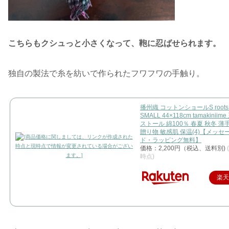
こちらもクシュっと小さくなって、鞄に忍ばせられます。
独自の製法で糸を紡いで作られたフワフワの手触り。
播州織 コットンショールS roots 
SMALL 44×118cm tamakinii
ストール 綿100％ 春夏 秋冬 薄
贈り物 敏感肌 保温(4)【メッセ
ド・ラッピング無料】
価格：2,200円（税込、送料別)
時点)
楽