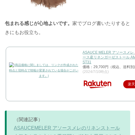
包まれる感じが心地よいです。
家でブログ書いたりすると
きにもお役立ち。
ASAUCE MELER アソースメ
ース産リネンガーゼストール AM2
ST31
価格：29,700円（税込、送料別)
(2024/7/10時点)
楽
（関連記事）
ASAUCEMELER アソースメレのリネンストール