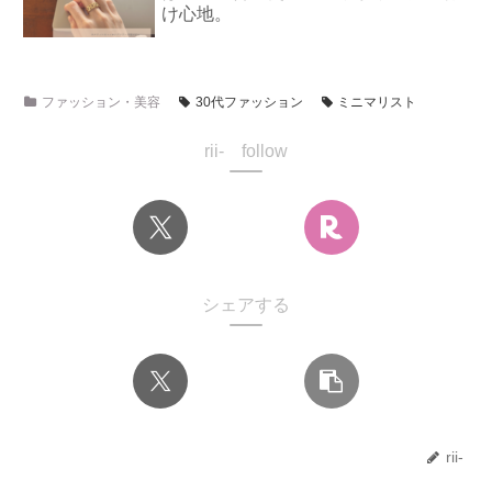
け心地。
ファッション・美容
30代ファッション
ミニマリスト
rii- follow
シェアする
rii-