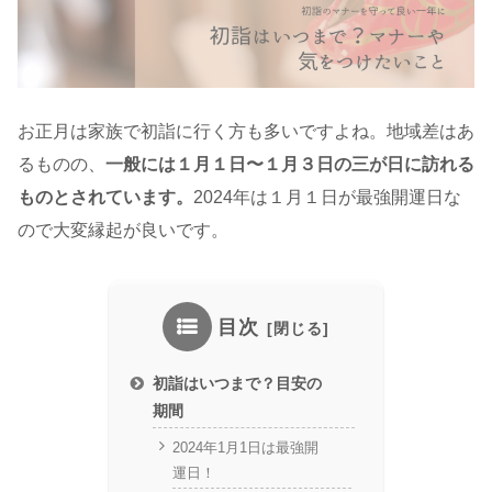
お正月は家族で初詣に行く方も多いですよね。地域差はあ
るものの、
一般には１月１日〜１月３日の三が日に訪れる
ものとされています。
2024年は１月１日が最強開運日な
ので大変縁起が良いです。
目次
初詣はいつまで？目安の
期間
2024年1月1日は最強開
運日！