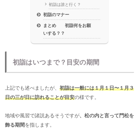
初詣は誰と行く？
初詣のマナー
まとめ 初詣何をお願
いする？？
初詣はいつまで？目安の期間
上記でも述べましたが、
初詣は一般には１月１日〜１月３
日の三が日に訪れることが目安
の様です。
地域や風習で諸説あるそうですが
、松の内と言って門松を
飾る期間
を指します。