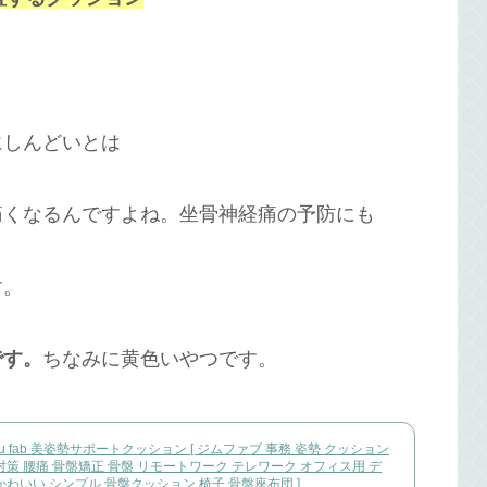
にしんどいとは
痛くなるんですよね。坐骨神経痛の予防にも
す。
です。
ちなみに黄色いやつです。
u fab 美姿勢サポートクッション [ ジムファブ 事務 姿勢 クッション
対策 腰痛 骨盤矯正 骨盤 リモートワーク テレワーク オフィス用 デ
かわいい シンプル 骨盤クッション 椅子 骨盤座布団 ]