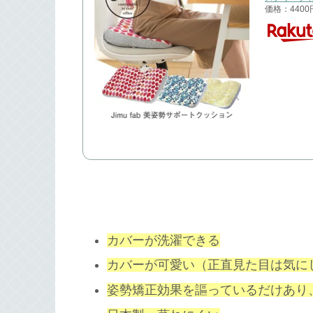
価格：440
カバーが洗濯できる
カバーが可愛い（正直見た目は気に
姿勢矯正効果
を
謳っているだけあり