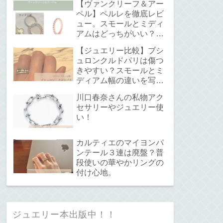
【ヴァンクリーフ＆アー
ペル】ペルレを徹底レビ
ュー。スモールとミディ
アムはどっちがいい？サ
イズ感と重ね付けについ
【ジュエリー比較】ブシ
て。
ュロンクルドパリは傷つ
きやすい？スモールとミ
ディアム幅の違いを写真
で解説！
川口春奈さんの私物アク
セサリーやジュエリー使
い！
カルティエのマイヨンパ
ンテール３連は廃盤？普
段使いの華やかリングの
付け心地。
ジュエリー本出版中！！