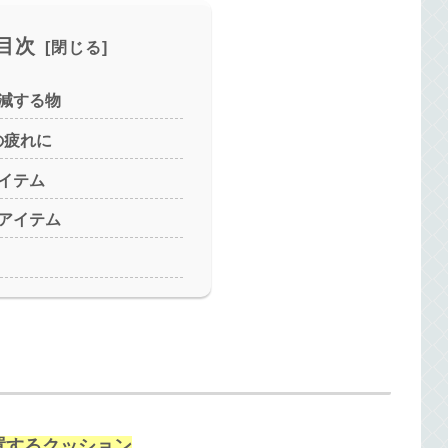
目次
減する物
の疲れに
イテム
アイテム
置するクッション