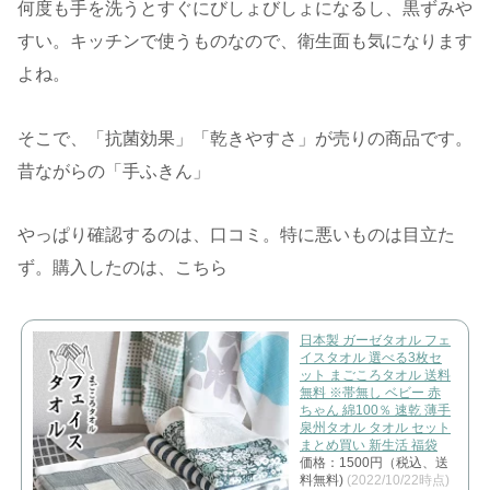
何度も手を洗うとすぐにびしょびしょになるし、黒ずみや
すい。キッチンで使うものなので、衛生面も気になります
よね。
そこで、「抗菌効果」「乾きやすさ」が売りの商品です。
昔ながらの「手ふきん」
やっぱり確認するのは、口コミ。特に悪いものは目立た
ず。購入したのは、こちら
日本製 ガーゼタオル フェ
イスタオル 選べる3枚セ
ット まごころタオル 送料
無料 ※帯無し ベビー 赤
ちゃん 綿100％ 速乾 薄手
泉州タオル タオル セット
まとめ買い 新生活 福袋
価格：1500円（税込、送
料無料)
(2022/10/22時点)