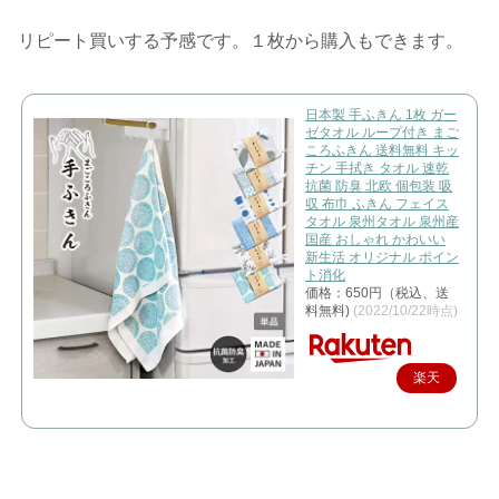
リピート買いする予感です。１枚から購入もできます。
日本製 手ふきん 1枚 ガー
ゼタオル ループ付き まご
ころふきん 送料無料 キッ
チン 手拭き タオル 速乾
抗菌 防臭 北欧 個包装 吸
収 布巾 ふきん フェイス
タオル 泉州タオル 泉州産
国産 おしゃれ かわいい
新生活 オリジナル ポイン
ト消化
価格：650円（税込、送
料無料)
(2022/10/22時点)
楽天
で購
入