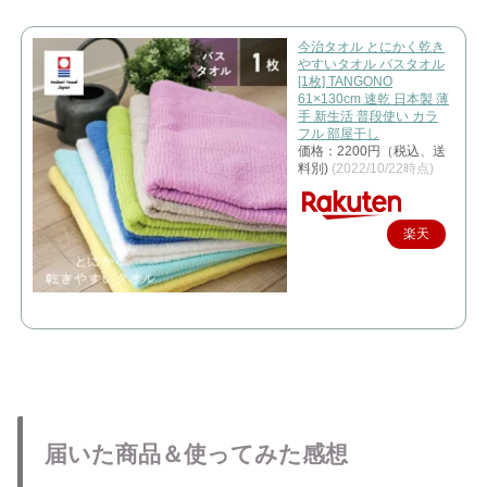
今治タオル とにかく乾き
やすいタオル バスタオル
[1枚] TANGONO
61×130cm 速乾 日本製 薄
手 新生活 普段使い カラ
フル 部屋干し
価格：2200円（税込、送
料別)
(2022/10/22時点)
楽天
で購
入
届いた商品＆使ってみた感想