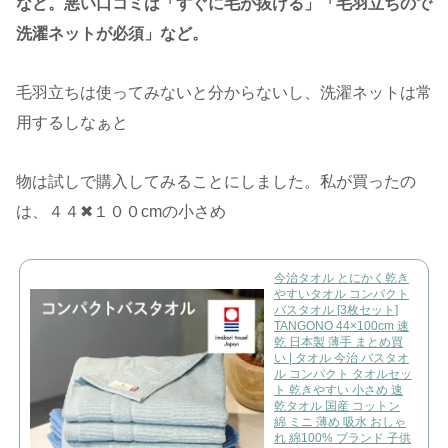
など。悪い口コミは「すぐに毛が抜ける」「毛羽立ちので
洗濯ネットが必須」など。
毛羽立ちは使ってみないと分からないし、洗濯ネットは常
用するしなぁと
物は試しで購入してみることにしました。私が買ったの
は、４４✖︎１００cmの小さめ
今治タオル とにかく乾き
やすいタオル コンパクト
バスタオル [3枚セット]
TANGONO 44×100cm 速
乾 日本製 薄手 まとめ買
い | タオル 今治 バスタオ
ル コンパクト タオルセッ
ト 乾きやすい 小さめ 速
乾タオル 国産 コットン
綿 ミニ 薄め 吸水 おしゃ
れ 綿100% ブランド 子供