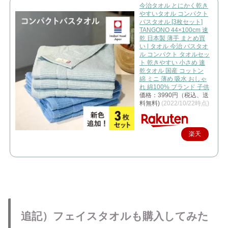
今治タオル とにかく乾き
やすいタオル コンパクト
バスタオル [3枚セット]
TANGONO 44×100cm 速
乾 日本製 薄手 まとめ買
い | タオル 今治 バスタオ
ル コンパクト タオルセッ
ト 乾きやすい 小さめ 速
乾タオル 国産 コットン
綿 ミニ 薄め 吸水 おしゃ
れ 綿100% ブランド 子供
価格：3990円（税込、送
料無料)
(2022/10/22時点)
楽天
で購
入
追記）フェイスタオルも購入してみた