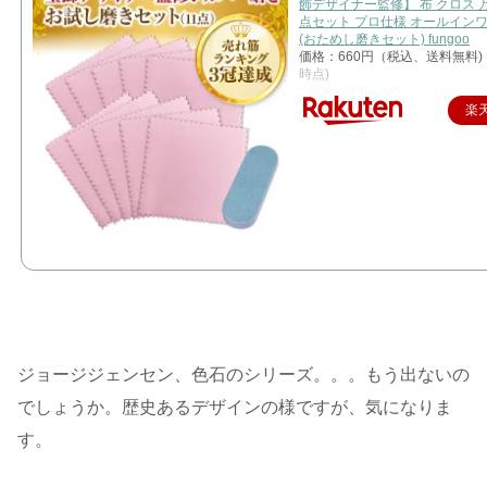
飾デザイナー監修】 布 クロス 万
点セット プロ仕様 オールイン
(おためし磨きセット) fungoo
価格：660円（税込、送料無料)
時点)
楽
ジョージジェンセン、色石のシリーズ。。。もう出ないの
でしょうか。歴史あるデザインの様ですが、気になりま
す。