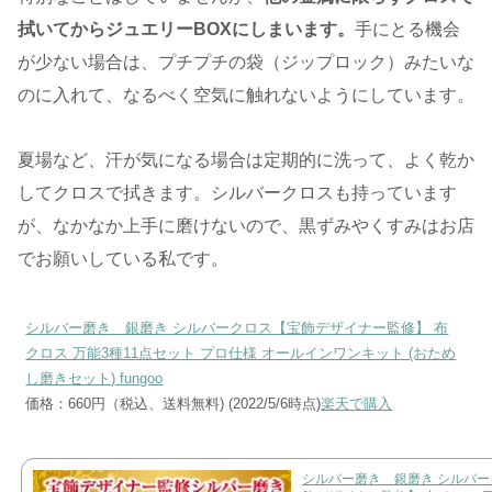
拭いてからジュエリーBOXにしまいます。
手にとる機会
が少ない場合は、プチプチの袋（ジップロック）みたいな
のに入れて、なるべく空気に触れないようにしています。
夏場など、汗が気になる場合は定期的に洗って、よく乾か
してクロスで拭きます。シルバークロスも持っています
が、なかなか上手に磨けないので、黒ずみやくすみはお店
でお願いしている私です。
シルバー磨き 銀磨き シルバークロス【宝飾デザイナー監修】 布
クロス 万能3種11点セット プロ仕様 オールインワンキット (おため
し磨きセット) fungoo
価格：660円（税込、送料無料) (2022/5/6時点)
楽天で購入
シルバー磨き 銀磨き シルバ