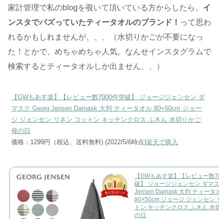
家計管理で私のblogを覗いて頂いている方からしたら、
イ
ンスタでバズっていたティータオルのブランド！
って思わ
れるかもしれませんが、、、（水切りかごが不要になっ
た！とかで、めちゃめちゃ人気。なんせインスタグラムで
検索するとティータオルしか出ません、、）
【GWもあす楽】【レビュー数7000件突破】 ジョージジェンセン ダ
マスク Georg Jensen Damask 大判 ティータオル 80×50cm ジョー
ジ ジェンセン リネン コットン キッチンクロス ふきん 水切りかご
母の日
価格：1299円（税込、送料無料) (2022/5/6時点)
楽天で購入
【GWもあす楽】【レビュー数70
破】 ジョージジェンセン ダマスク
Jensen Damask 大判 ティー
80×50cm ジョージ ジェンセン
トン キッチンクロス ふきん 水
の日