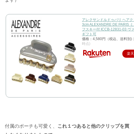
アレクサンドルドゥパリ ヘアク
3cm ALEXANDRE DE PARIS
フスキー付 ICCB-12831-03 
ギフト可
価格：4,580円（税込、送料別)
時点)
楽
付属のポーチも可愛く、
これ１つあると他のクリップを買