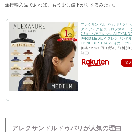
並行輸入品であれば、もう少し値下がりするみたい。
アレクサンドル ドゥ パリ クリ
タ ヘアアクセ スワロフスキー 
7.5cm ヘアアレンジ ALEXANDR
PARIS MEDIUM アレクサン
LIGNE DE STRASS 母の日 
価格：6,980円（税込、送料別)
時点)
楽
アレクサンドルドゥパリが人気の理由