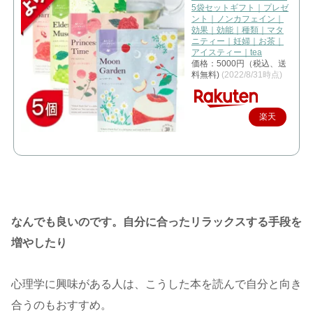
5袋セットギフト｜プレゼ
ント｜ノンカフェイン｜
効果｜効能｜種類｜マタ
ニティー｜妊婦｜お茶｜
アイスティー｜tea
価格：5000円（税込、送
料無料)
(2022/8/31時点)
楽天
で購
入
なんでも良いのです。自分に合ったリラックスする手段を
増やしたり
心理学に興味がある人は、こうした本を読んで自分と向き
合うのもおすすめ。