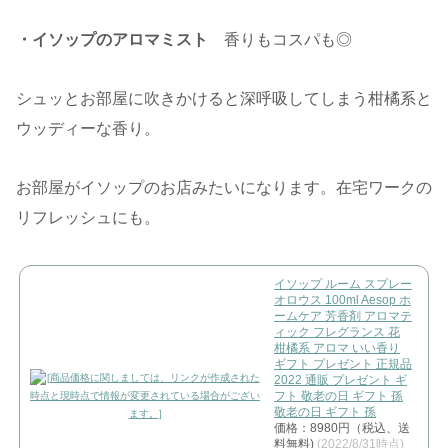
・イソップのアロマミスト
香りもコスパも◎
シュッとお部屋に吹きかけると深呼吸してしまう柑橘系と
ウッディーな香り。
お部屋がイソップのお店みたいになります。在宅ワークの
リフレッシュにも。
イソップ ルーム スプレー
オロウス 100ml Aesop ホ
ームケア 芳香剤 アロマテ
ィック フレグランス 花
柑橘系 アロマ いい香り
ギフト プレゼント 正規品
2022 通販 プレゼント ギ
フト 敬老の日 ギフト 孫
敬老の日 ギフト 孫
価格：8980円（税込、送
料無料)
(2022/8/31時点)