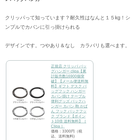
クリッパって知っています？耐久性はなんと１５kg！シ
ンプルでカバンに引っ掛けられる
デザインです。つやあり＆なし カラバリも選べます。
正規店 クリッパ バッ
グハンガー clipa【累
計販売数16900個突
破】【メール便送料無
料】ギフト デスク バ
ッグフック ハンガー
カバン掛け テーブル
便利グッズ バックハ
ンガー カバン 鞄 かば
ん フック バックフッ
ク ブランド【ポイン
ト10倍 送料無料】［
Clipa ］
価格：3300円（税
込、送料無料)