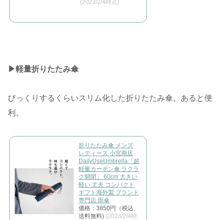
(2023/2/4時点)
▶︎軽量折りたたみ傘
びっくりするくらいスリム化した折りたたみ傘。あると便
利。
折りたたみ傘 メンズ
レディース 小宮商店
DailyUseUmbrella「超
軽量カーボン傘 ラクラ
ク開閉」 60cm 大きい
軽い 丈夫 コンパクト
ギフト海外製 ブランド
専門店 雨傘
価格：3850円（税込、
送料無料)
(2023/2/4時