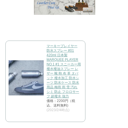
マーキープレイヤー
防水スプレー #01
420ml 日本製
MARQUEE PLAYER
NO.1 #1 スニーカー用
撥水撥油スプレー レ
ザー 靴 鞄 布 革 ヌバ
ック 撥水加工 防水シ
ーツ 防水ケース 防水
用品 梅雨 雨 雪 汚れ
シミ 防止 フロロサー
フ 超撥水 強力
価格：2200円（税
込、送料無料)
(2023/2/4時点)