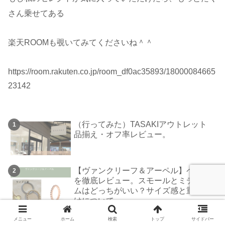
さん乗せてある
楽天ROOMも覗いてみてくださいね＾＾
https://room.rakuten.co.jp/room_df0ac35893/18000084665
23142
（行ってみた）TASAKIアウトレット
品揃え・オフ率レビュー。
【ヴァンクリーフ＆アーペル】ペルレ
を徹底レビュー。スモールとミディア
ムはどっちがいい？サイズ感と重ね付
けについて。
【ジュエリー比較】ブシュロンクルド
メニュー
ホーム
検索
トップ
サイドバー