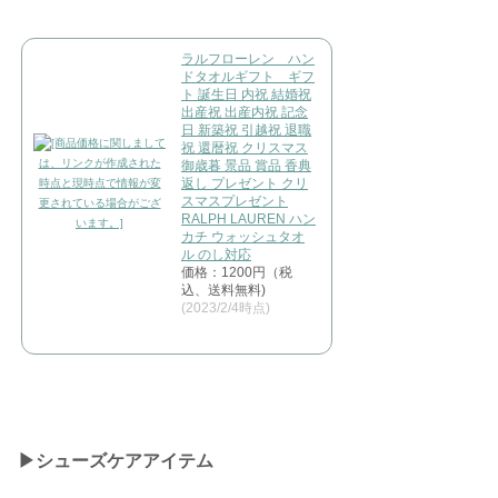
ラルフローレン ハン
ドタオルギフト ギフ
ト 誕生日 内祝 結婚祝
出産祝 出産内祝 記念
日 新築祝 引越祝 退職
祝 還暦祝 クリスマス
御歳暮 景品 賞品 香典
返し プレゼント クリ
スマスプレゼント
RALPH LAUREN ハン
カチ ウォッシュタオ
ル のし対応
価格：1200円（税
込、送料無料)
(2023/2/4時点)
▶︎シューズケアアイテム