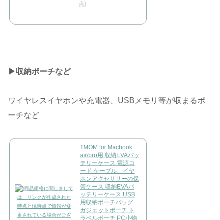
点)
▶︎収納ポーチなど
ワイヤレスイヤホンや充電器、USBメモリ等が収まるポ
ーチなど
TMOM for Macbook
air/pro用 収納EVAバッ
テリーケース 電源コ
ード ケーブル、イヤ
ホンアクセサリーの保
管ケース 収納EVAバ
ッテリーケース USB
用収納ポーチバッグ
ガジェットポーチ ト
ラベルポーチ PC小物