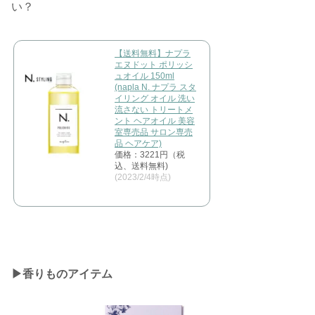
い？
【送料無料】ナプラ
エヌドット ポリッシ
ュオイル 150ml
(napla N. ナプラ スタ
イリング オイル 洗い
流さない トリートメ
ント ヘアオイル 美容
室専売品 サロン専売
品 ヘアケア)
価格：3221円（税
込、送料無料)
(2023/2/4時点)
▶︎香りものアイテム