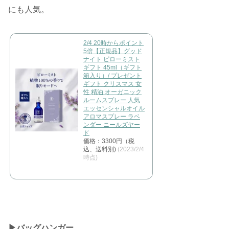
にも人気。
2/4 20時からポイント
5倍【正規品】グッド
ナイト ピローミスト
ギフト 45ml（ギフト
箱入り）/ プレゼント
ギフト クリスマス 女
性 精油 オーガニック
ルームスプレー 人気
エッセンシャルオイル
アロマスプレー ラベ
ンダー ニールズヤー
ド
価格：3300円（税
込、送料別)
(2023/2/4
時点)
▶︎バッグハンガー