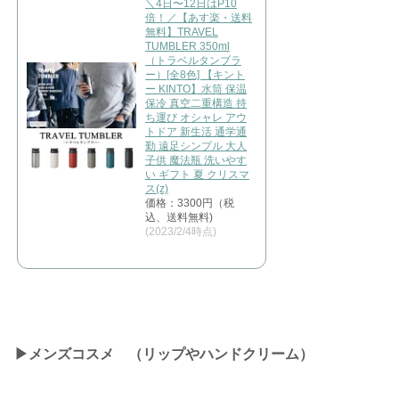
＼4日〜12日はP10
倍！／【あす楽・送料
無料】TRAVEL
TUMBLER 350ml
（トラベルタンブラ
ー）[全8色] 【キント
ー KINTO】水筒 保温
保冷 真空二重構造 持
ち運び オシャレ アウ
トドア 新生活 通学通
勤 遠足シンプル 大人
子供 魔法瓶 洗いやす
い ギフト 夏 クリスマ
ス(z)
価格：3300円（税
込、送料無料)
(2023/2/4時点)
▶︎メンズコスメ （リップやハンドクリーム）