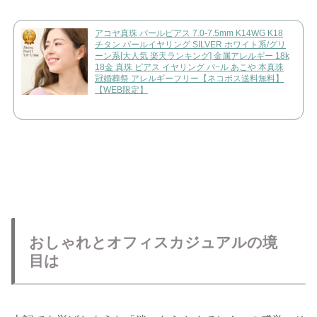
アコヤ真珠 パールピアス 7.0-7.5mm K14WG K18
チタン パールイヤリング SILVER ホワイト系/グリ
ーン系[大人気 楽天ランキング] 金属アレルギー 18k
18金 真珠 ピアス イヤリング パ−ル あこや 本真珠
冠婚葬祭 アレルギーフリー【ネコポス送料無料】
【WEB限定】
おしゃれとオフィスカジュアルの境
目は