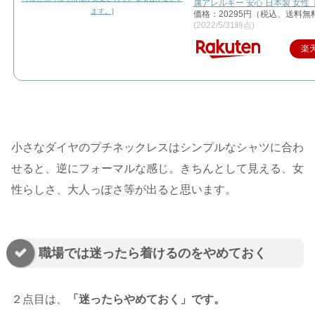
属アレルギー 安心 日本製 女性
価格：20295円（税込、送料無料
(2022/5/31時点)
楽
小さなダイヤのプチネックレスはシンプルなシャツに合わ
せると、逆にフォーマルな感じ。きちんとして見える、女
性らしさ、大人っぽさ等が出ると思います。
職場では迷ったら着けるのをやめておく
２点目は、
「迷ったらやめておく」です。