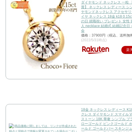
ダイヤモンド ネックレス 一粒 
賞】 ネックレス レディース シ
ヤモンドネックレス アクセサリ
イヤ ネックレス 18金 k18 0.15
の日 就職祝い プレゼント 女性 
人 necklace 結婚式 結婚記念日
会
価格：37900円（税込、送料無料
(2022/5/31時点)
楽
18金 ネックレス レディース K1
クレス ダイヤモンド スマイル 
ストーン 18K 華奢 シンプル プ
ローゴールド ピンクゴールド 
ールド ゴールドバー スキンジュ