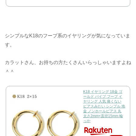
シンプルなK18のフープ系のイヤリングが気になっていま
す。
カラットさん、お持ちの方たくさんいらっしゃいますよね
＾＾
K18 イヤリング 18金 ゴ
ールド パイプ フープ イ
ヤリング 人気 痛くない
ピアスみたい シンプル 地
金 ノンホールピアス 丸
太さ2mm×直径15mm 輪
っか