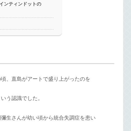
インティンドットの
の頃、直島がアートで盛り上がったのを
という認識でした。
間彌生さんが幼い頃から統合失調症を患い