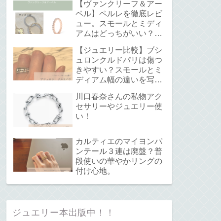
【ヴァンクリーフ＆アー
ペル】ペルレを徹底レビ
ュー。スモールとミディ
アムはどっちがいい？サ
イズ感と重ね付けについ
【ジュエリー比較】ブシ
て。
ュロンクルドパリは傷つ
きやすい？スモールとミ
ディアム幅の違いを写真
で解説！
川口春奈さんの私物アク
セサリーやジュエリー使
い！
カルティエのマイヨンパ
ンテール３連は廃盤？普
段使いの華やかリングの
付け心地。
ジュエリー本出版中！！