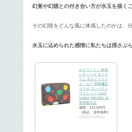
幻覚や幻聴との付き合い方が水玉を描く
その幻聴をどんな風に体感したのかは、
水玉に込められた感情に私たちは揺さぶ
ルイヴィトン 財布
レディース モノグ
ラム ポルトフォイ
ユ・ルー 草間彌生
コラボ コンパクト
ウォレット Louis
Vuitton M81981 未
使用展示品
価格：141300円
（税込、送料無料)
(2023/2/12時点)