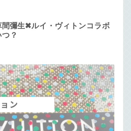
間彌生✖︎ルイ・ヴィトンコラボ
いつ？