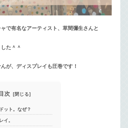
チャで有名なアーティスト、草間彌生さんと
ました＾＾
せんが、ディスプレイも圧巻です！
目次
ドット。なぜ？
レイ。