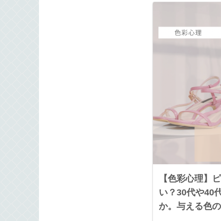
【色彩心理】ピ
い？30代や4
か。与える色の
離れが進んだ私