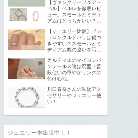
【ヴァンクリーフ＆アー
ペル】ペルレを徹底レビ
ュー。スモールとミディ
アムはどっちがいい？サ
イズ感と重ね付けについ
【ジュエリー比較】ブシ
て。
ュロンクルドパリは傷つ
きやすい？スモールとミ
ディアム幅の違いを写真
で解説！
カルティエのマイヨンパ
ンテール３連は廃盤？普
段使いの華やかリングの
付け心地。
川口春奈さんの私物アク
セサリーやジュエリー使
い！
ジュエリー本出版中！！