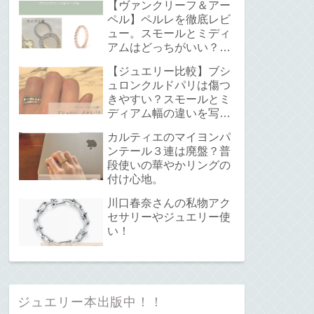
【ヴァンクリーフ＆アー
ペル】ペルレを徹底レビ
ュー。スモールとミディ
アムはどっちがいい？サ
イズ感と重ね付けについ
【ジュエリー比較】ブシ
て。
ュロンクルドパリは傷つ
きやすい？スモールとミ
ディアム幅の違いを写真
で解説！
カルティエのマイヨンパ
ンテール３連は廃盤？普
段使いの華やかリングの
付け心地。
川口春奈さんの私物アク
セサリーやジュエリー使
い！
ジュエリー本出版中！！