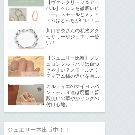
【ヴァンクリーフ＆アー
ペル】ペルレを徹底レビ
ュー。スモールとミディ
アムはどっちがいい？サ
イズ感と重ね付けについ
川口春奈さんの私物アク
て。
セサリーやジュエリー使
い！
【ジュエリー比較】ブシ
ュロンクルドパリは傷つ
きやすい？スモールとミ
ディアム幅の違いを写真
で解説！
カルティエのマイヨンパ
ンテール３連は廃盤？普
段使いの華やかリングの
付け心地。
ジュエリー本出版中！！