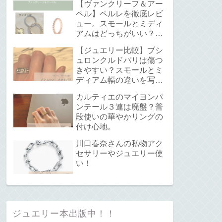
【ヴァンクリーフ＆アー
ペル】ペルレを徹底レビ
ュー。スモールとミディ
アムはどっちがいい？サ
イズ感と重ね付けについ
【ジュエリー比較】ブシ
て。
ュロンクルドパリは傷つ
きやすい？スモールとミ
ディアム幅の違いを写真
で解説！
カルティエのマイヨンパ
ンテール３連は廃盤？普
段使いの華やかリングの
付け心地。
川口春奈さんの私物アク
セサリーやジュエリー使
い！
ジュエリー本出版中！！