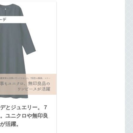
デとジュエリー。７
。ユニクロや無印良
が活躍。